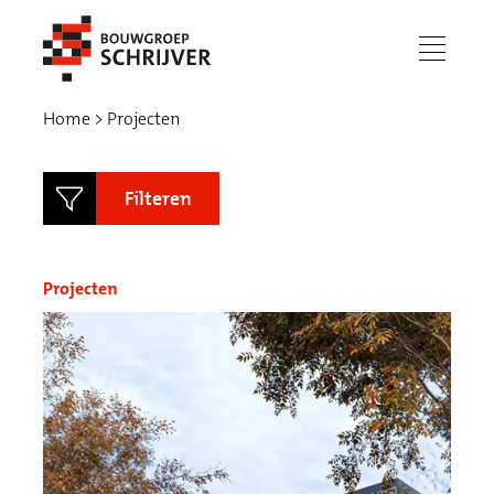
menu
Home
Projecten
Filteren
Projecten
Status
In uitvoering
Gerealiseerd
Werken bij
Type bouw