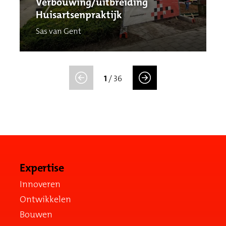
Verbouwing/uitbreiding
Huisartsenpraktijk
Sas van Gent
1
/
36
Expertise
Innoveren
Ontwikkelen
Bouwen