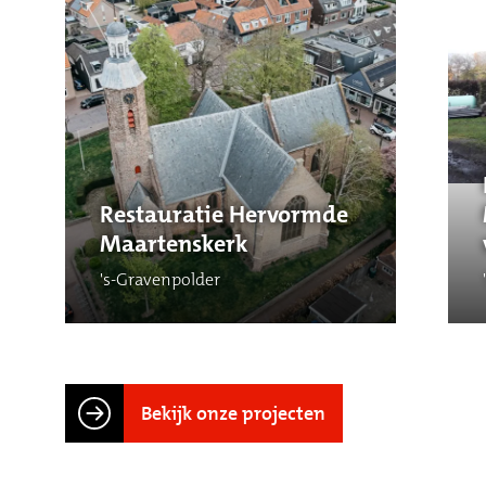
Restauratie Hervormde
Maartenskerk
's-Gravenpolder
Bekijk onze projecten