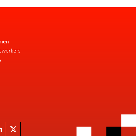
emen
ewerkers
s