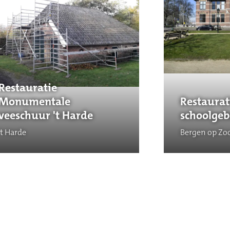
Restauratie
Monumentale
Restaurat
veeschuur 't Harde
schoolgeb
't Harde
Bergen op Z