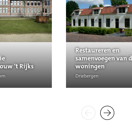
Restaureren en
ie
samenvoegen van d
ouw 't Rijks
woningen
oom
Driebergen