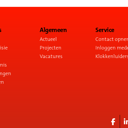
s
Algemeen
Service
Actueel
Contact opn
isie
Projecten
Inloggen med
Vacatures
Klokkenluider
nis
ingen
en