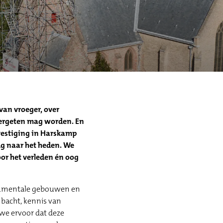
van vroeger, over
 vergeten mag worden. En
 vestiging in Harskamp
ug naar het heden. We
oor het verleden én oog
onumentale gebouwen en
mbacht, kennis van
we ervoor dat deze