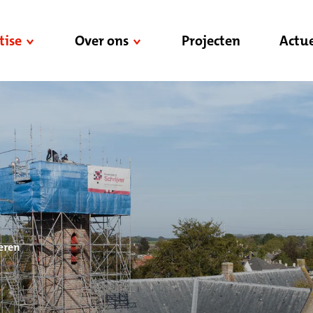
tise
Over ons
Projecten
Actue
eren