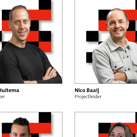
Huitema
Nico Baaij
der
Projectleider