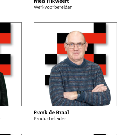
Niels Flikweert
Werkvoorbereider
Frank de Braal
r
Productieleider