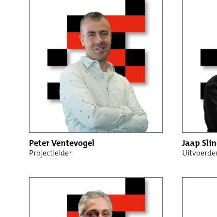
Bouwbedrijf Krijger B.V.
Projectleidin
Jongekrijg Maasbouw B.V.
Uitvoerders
Broere de Bruijne B.V.
Calculatie
Bouwbedrijf van Driesten B.V.
Werkvoorber
Schrijver Prefab Solutions
Projectontwi
Schrijver Vastgoedontwikkeling B.V.
Onderhouden
Huysmeesters Vastgoedonderhoud
Administrati
BTR Architectuur + Bouwkunde B.V.
Peter Ventevogel
Jaap Sli
Projectleider
Uitvoerde