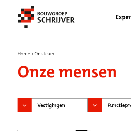
Exper
Home
Ons team
Onze mensen
Vestigingen
Functiepr
Bouwgroep Schrijver B.V.
Directie / 
Bouwbedrijf Schrijver B.V.
Tenderteam