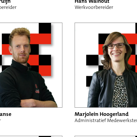
ruijn
Hans Walhout
ereider
Werkvoorbereider
manse
Marjolein Hoogerland
r
Administratief Medewerkste