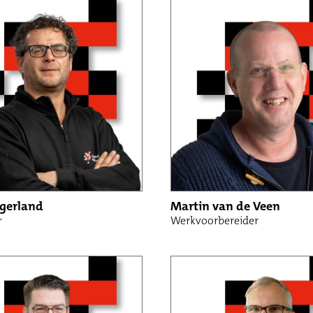
g
eiding
kkeling
 en beheren
e / Klantcontactcenter
ngerland
Martin van de Veen
r
Werkvoorbereider