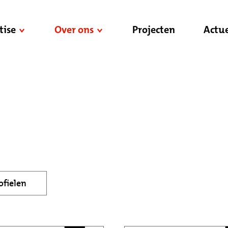
tise
Over ons
Projecten
Actue
ofielen
Management