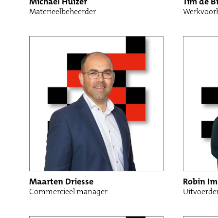
Michael Huizer
Tim de B
Materieelbeheerder
Werkvoorb
Maarten Driesse
Robin I
Commercieel manager
Uitvoerde