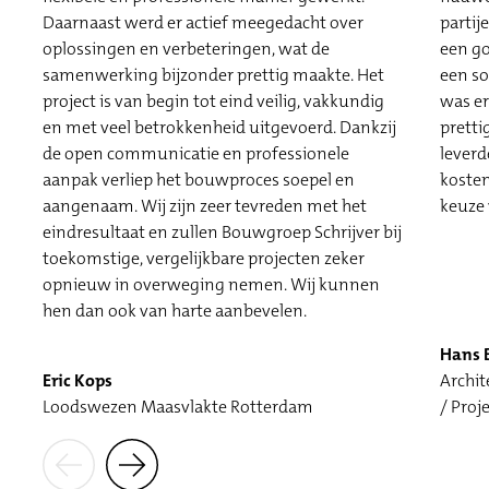
Daarnaast werd er actief meegedacht over
partij
oplossingen en verbeteringen, wat de
een go
samenwerking bijzonder prettig maakte. Het
een so
project is van begin tot eind veilig, vakkundig
was er
en met veel betrokkenheid uitgevoerd. Dankzij
pretti
de open communicatie en professionele
leverd
aanpak verliep het bouwproces soepel en
kosten
aangenaam. Wij zijn zeer tevreden met het
keuze 
eindresultaat en zullen Bouwgroep Schrijver bij
toekomstige, vergelijkbare projecten zeker
opnieuw in overweging nemen. Wij kunnen
hen dan ook van harte aanbevelen.
Hans 
Eric Kops
Archi
Loodswezen Maasvlakte Rotterdam
/ Pro