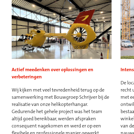
Actief meedenken over oplossingen en
Inten
verbeteringen
De loc
Wij kijken met veel tevredenheid terug op de
recht 
samenwerking met Bouwgroep Schrijver bij de
met ee
realisatie van onze helikopterhangar.
ontwik
Gedurende het gehele project was het team
besta
altijd goed bereikbaar, werden afspraken
winkel
consequent nagekomen en werd er op een
van d
flexibele en professionele manier gewerkt.
nauwe