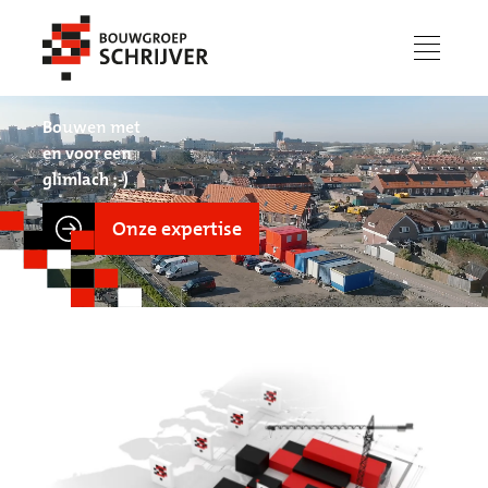
menu
Bouwen met
en voor een
glimlach ;-)
Onze expertise
Werken bij