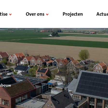
tise
Over ons
Projecten
Actue
itsbouw