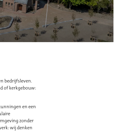
n bedrijfsleven.
nd of kerkgebouw:
rgunningen en een
laire
 omgeving zonder
werk: wij denken