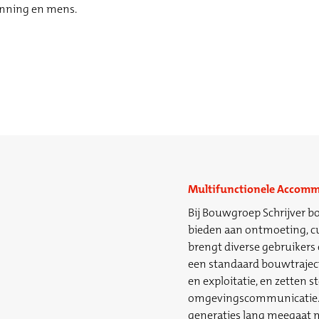
anning en mens.
Multifunctionele Accomm
Bij Bouwgroep Schrijver 
bieden aan ontmoeting, cu
brengt diverse gebruiker
een standaard bouwtraject.
en exploitatie, en zetten
omgevingscommunicatie. 
generaties lang meegaat m