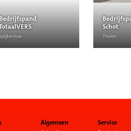
Bedrijfspand
Bedrijfsp
TotaalVERS
Schot
Spijkenisse
Tholen
s
Algemeen
Service