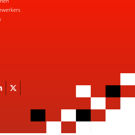
emen
ewerkers
s