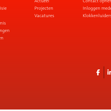
Actueel
Contact opn
isie
Projecten
Inloggen med
Vacatures
Klokkenluider
nis
ingen
en