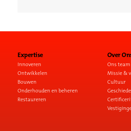
Expertise
Over On
Innoveren
Ons team
Ontwikkelen
Missie & v
Bouwen
Cultuur
Onderhouden en beheren
Geschiede
Restaureren
Certificer
Vestiging