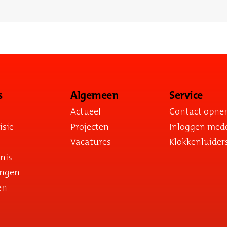
s
Algemeen
Service
Actueel
Contact opn
isie
Projecten
Inloggen med
Vacatures
Klokkenluider
nis
ingen
en