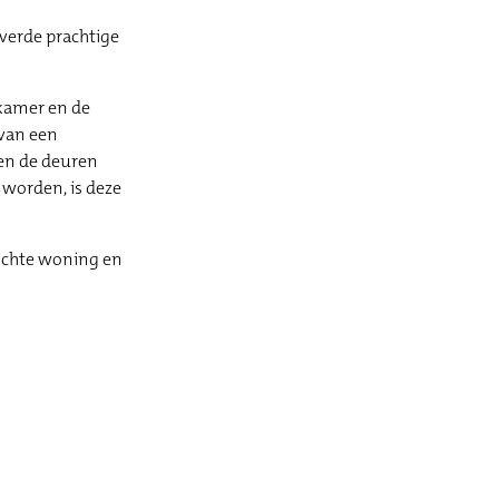
everde prachtige
pkamer en de
 van een
den de deuren
 worden, is deze
richte woning en