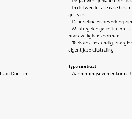
Pv-panelen geplaatst om du
In de tweede fase is de bega
gestyled
De indeling en afwerking zij
Maatregelen getroffen om te
brandveiligheidsnormen
Toekomstbestendig, energiezu
eigentijdse uitstraling
Type contract
f van Driesten
Aannemingsovereenkomst U