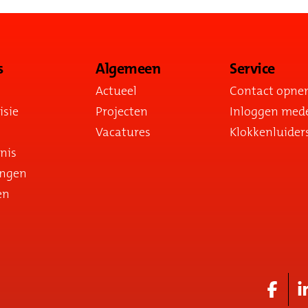
s
Algemeen
Service
Actueel
Contact opn
isie
Projecten
Inloggen med
Vacatures
Klokkenluider
nis
ingen
en