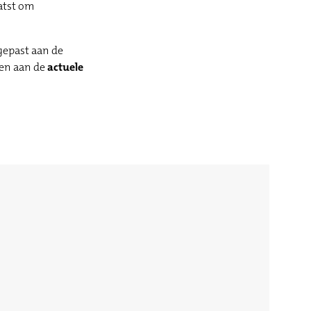
atst om
ngepast aan de
oen aan de
actuele