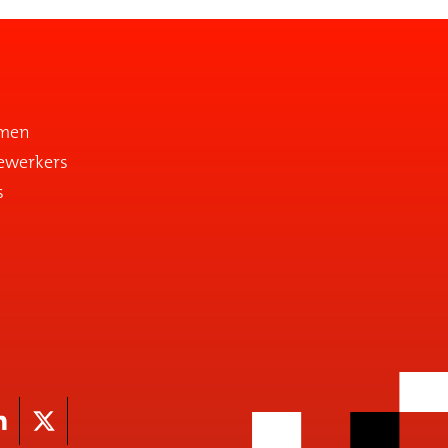
emen
ewerkers
s