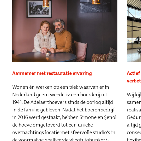
Actie
Aannemer met restauratie ervaring
verbe
Wonen én werken op een plek waarvan er in
Wij ki
Nederland geen tweede is: een boerderij uit
samen
1941. De Adelaerthoeve is sinds de oorlog altijd
realis
in de familie gebleven. Nadat het boerenbedrijf
Gedure
in 2016 werd gestaakt, hebben Simone en Şenol
altijd
de hoeve omgetoverd tot een unieke
conse
overnachtings locatie met sfeervolle studio's in
flexib
de voormalige geallieerde vliegtuigbunker/-