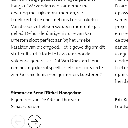
Daarna
hangar. “We vonden een aannemer met
oploss
ervaring met rijksmonumenten, die
samenw
tegelijkertijd flexibel met ons kon schakelen.
projec
Van die keuze hebben we geen moment spijt
en met
gehad. De honderdjarige historie van Van
de op
Driesten sloot perfect aan bij het unieke
aanpak
karakter van dit erfgoed. Het is geweldig om dit
aangen
stuk cultuurhistorie te bewaren voor de
eindre
volgende generaties. Dat Van Driesten hierin
toekom
een belangrijke rol speelt, is iets om trots op te
opnie
zijn. Geschiedenis moet je immers koesteren.”
hen da
Simone en Şenol Türkel-Hoogedam
Eigenaren van De Adelaerthoeve in
Eric K
Schaarsbergen
Loods