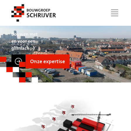
menu
Bouwen met
en voor een
glimlach ;-)
Onze expertise
Werken bij