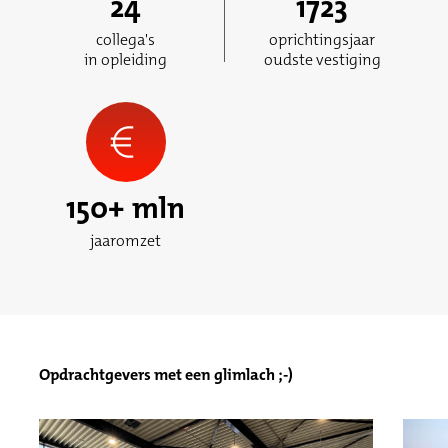
24
1723
collega's
oprichtingsjaar
in opleiding
oudste vestiging
150
+ mln
jaaromzet
Opdrachtgevers met een glimlach ;-)