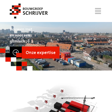
menu
Bouwen met
en voor een
glimlach ;-)
Onze expertise
Werken bij