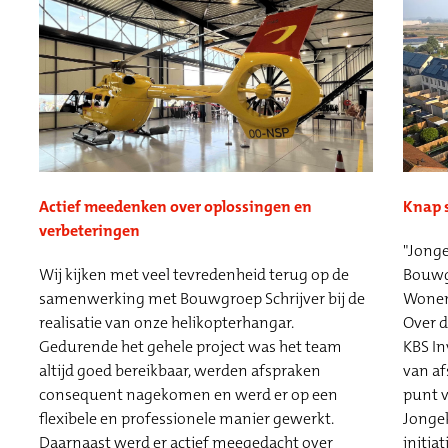
Actief meedenken over oplossingen en
Knap s
verbeteringen
"Jonge
Wij kijken met veel tevredenheid terug op de
Bouwgr
samenwerking met Bouwgroep Schrijver bij de
Wonen 
realisatie van onze helikopterhangar.
Over d
Gedurende het gehele project was het team
KBS In
altijd goed bereikbaar, werden afspraken
van af
consequent nagekomen en werd er op een
punt v
flexibele en professionele manier gewerkt.
Jonge
Daarnaast werd er actief meegedacht over
initia