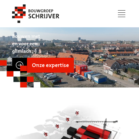
menu
Bouwen met
en voor een
glimlach ;-)
Onze expertise
Werken bij