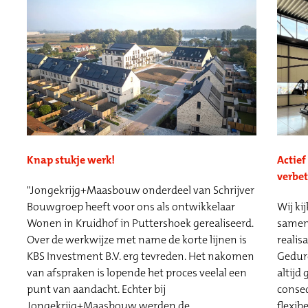
Actie
Knap stukje werk!
verbe
"Jongekrijg+Maasbouw onderdeel van Schrijver
Wij ki
Bouwgroep heeft voor ons als ontwikkelaar
samen
Wonen in Kruidhof in Puttershoek gerealiseerd.
realis
Over de werkwijze met name de korte lijnen is
Gedure
KBS Investment B.V. erg tevreden. Het nakomen
altijd
van afspraken is lopende het proces veelal een
conse
punt van aandacht. Echter bij
flexib
Jongekrijg+Maasbouw werden de