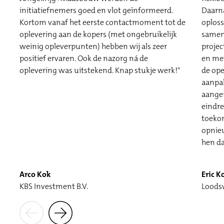
Daarna
initiatiefnemers goed en vlot geïnformeerd.
oploss
Kortom vanaf het eerste contactmoment tot de
samenw
oplevering aan de kopers (met ongebruikelijk
projec
weinig opleverpunten) hebben wij als zeer
en met
positief ervaren. Ook de nazorg ná de
de op
oplevering was uitstekend. Knap stukje werk!"
aanpak
aangen
eindre
toekom
opnie
hen da
Arco Kok
Eric K
KBS Investment B.V.
Loods