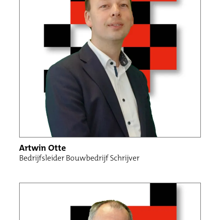
Projectleiding
Uitvoerders
Calculatie
Werkvoorbereiding
Projectontwikkeling
Onderhouden en beheren
Administratie / Klantcontactcenter
Artwin Otte
Bedrijfsleider Bouwbedrijf Schrijver