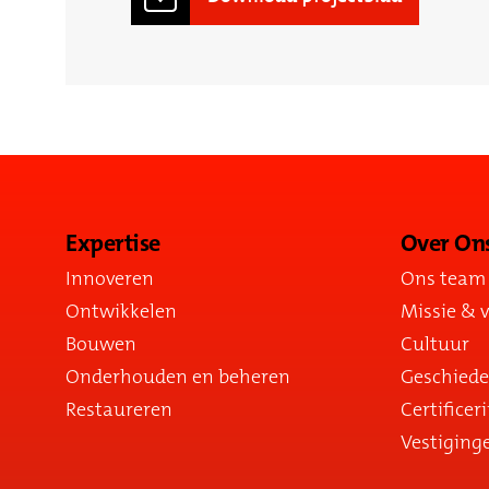
Expertise
Over On
Innoveren
Ons team
Ontwikkelen
Missie & v
Bouwen
Cultuur
Onderhouden en beheren
Geschiede
Restaureren
Certificer
Vestiging