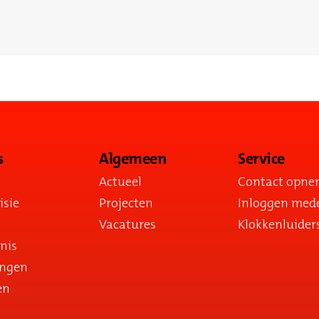
s
Algemeen
Service
Actueel
Contact opn
isie
Projecten
Inloggen med
Vacatures
Klokkenluider
nis
ingen
en