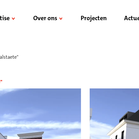
tise
Over ons
Projecten
Actue
lstaete"
"