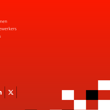
emen
ewerkers
s