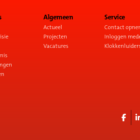
s
Algemeen
Service
Actueel
Contact opn
isie
Projecten
Inloggen med
Vacatures
Klokkenluider
nis
ingen
en