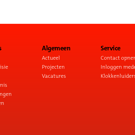
s
Algemeen
Service
Actueel
Contact opn
isie
Projecten
Inloggen med
Vacatures
Klokkenluider
nis
ingen
en