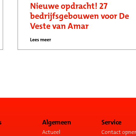
Nieuwe opdracht! 27
bedrijfsgebouwen voor De
Veste van Amar
Lees meer
s
Algemeen
Service
Actueel
Contact opn