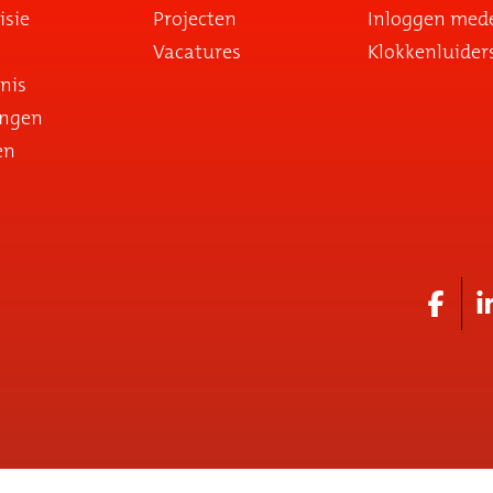
isie
Projecten
Inloggen med
Vacatures
Klokkenluider
nis
ingen
en