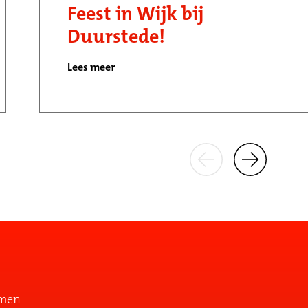
Feest in Wijk bij
Duurstede!
Lees meer
emen