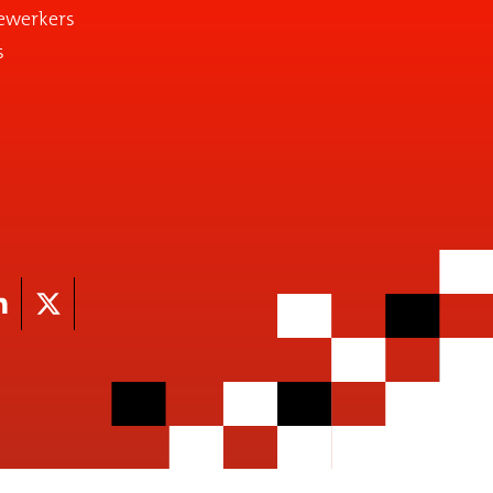
ewerkers
s