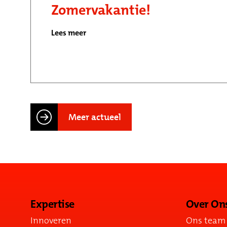
Zomervakantie!
Lees meer
Meer actueel
Expertise
Over On
Innoveren
Ons team