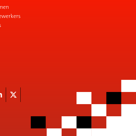
emen
ewerkers
s