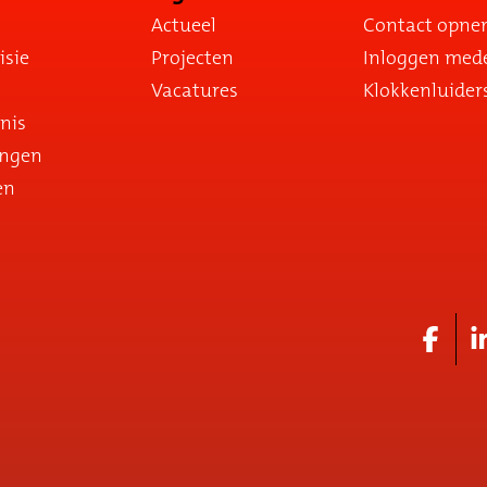
Actueel
Contact opn
isie
Projecten
Inloggen med
Vacatures
Klokkenluider
nis
ingen
en