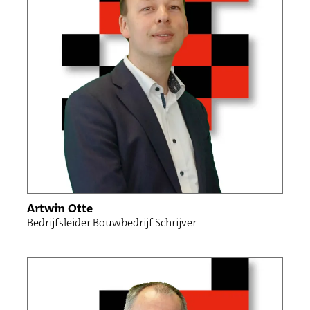
Projectleiding
Uitvoerders
Calculatie
Werkvoorbereiding
Projectontwikkeling
Onderhouden en beheren
Administratie / Klantcontactcenter
Artwin Otte
Bedrijfsleider Bouwbedrijf Schrijver