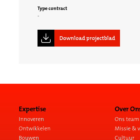
Type contract
Download projectblad
Expertise
Over On
Innoveren
Ons team
Ontwikkelen
Missie & v
Bouwen
Cultuur