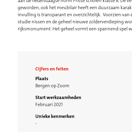
aan de hedendaagse norm Frisse scholen klasse B. De ve
geworden, ook het meubilair heeft een duurzaam karakter
invulling is transparant en overzichtelijk. Voorzien van
studie nissen en de geheel nieuwe zolderverdieping wor
rijksmonument. Het geheel vormt een spannend spel w
Cijfers en feiten
Plaats
Bergen op Zoom
Start werkzaamheden
Februari 2021
Unieke kenmerken