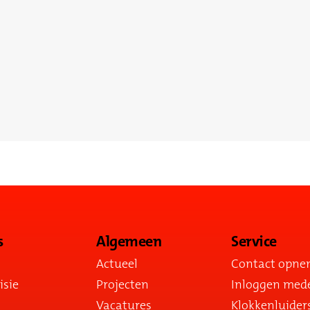
s
Algemeen
Service
Actueel
Contact opn
isie
Projecten
Inloggen med
Vacatures
Klokkenluider