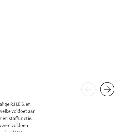
ige R.H.B.S. en
welke voldoet aan
en staffunctie.
ouwen voldoen