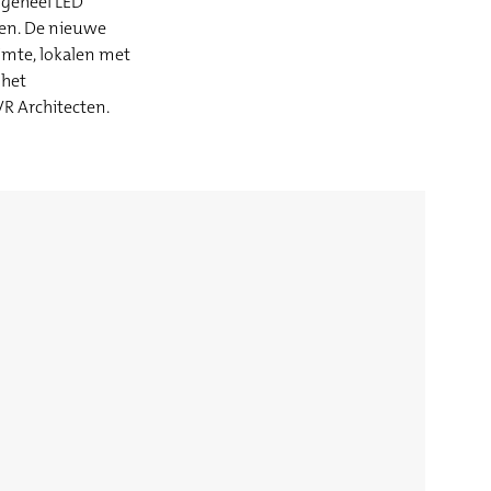
 geheel LED
sen. De nieuwe
uimte, lokalen met
 het
VR Architecten.