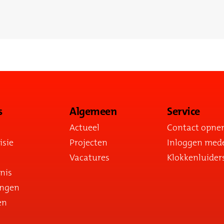
s
Algemeen
Service
Actueel
Contact opn
isie
Projecten
Inloggen med
Vacatures
Klokkenluider
nis
ingen
en