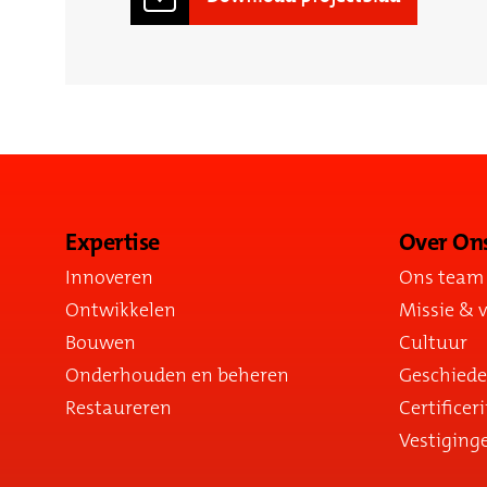
Expertise
Over On
Innoveren
Ons team
Ontwikkelen
Missie & v
Bouwen
Cultuur
Onderhouden en beheren
Geschiede
Restaureren
Certificer
Vestiging