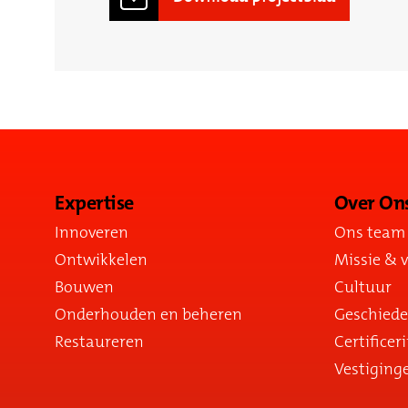
Expertise
Over On
Innoveren
Ons team
Ontwikkelen
Missie & v
Bouwen
Cultuur
Onderhouden en beheren
Geschiede
Restaureren
Certificer
Vestiging