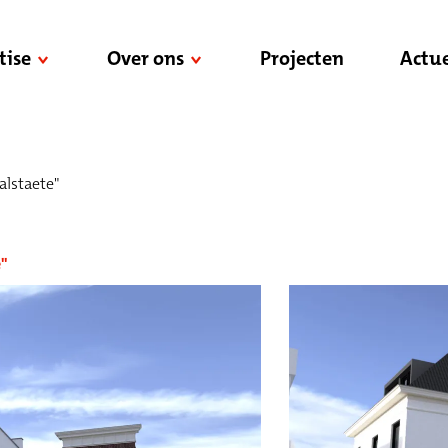
tise
Over ons
Projecten
Actue
lstaete"
"