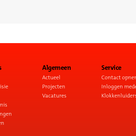
s
Algemeen
Service
Actueel
Contact opn
isie
Projecten
Inloggen med
Vacatures
Klokkenluider
nis
ingen
en