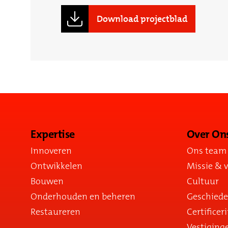
Download projectblad
Expertise
Over On
Innoveren
Ons team
Ontwikkelen
Missie & v
Bouwen
Cultuur
Onderhouden en beheren
Geschiede
Restaureren
Certificer
Vestiging