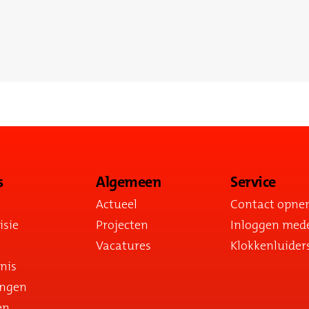
s
Algemeen
Service
Actueel
Contact opn
isie
Projecten
Inloggen med
Vacatures
Klokkenluider
nis
ingen
en