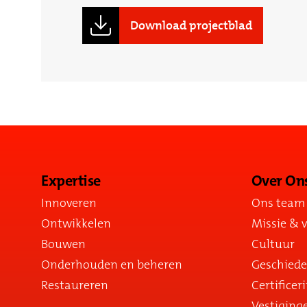
Download projectblad
Expertise
Over On
Innoveren
Ons team
Ontwikkelen
Missie & v
Bouwen
Cultuur
Onderhouden en beheren
Geschiede
Restaureren
Certificer
Vestiging