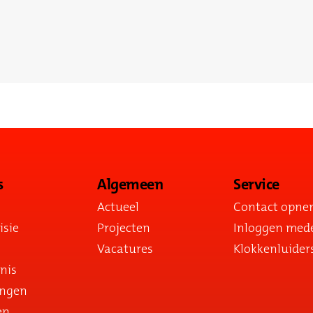
s
Algemeen
Service
Actueel
Contact opn
isie
Projecten
Inloggen med
Vacatures
Klokkenluider
nis
ingen
en