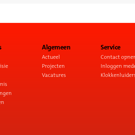
s
Algemeen
Service
Actueel
Contact opn
isie
Projecten
Inloggen med
Vacatures
Klokkenluider
nis
ingen
en