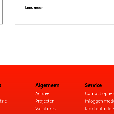
Lees meer
s
Algemeen
Service
Actueel
Contact opn
isie
Projecten
Inloggen med
Vacatures
Klokkenluider