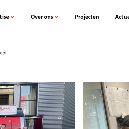
tise
Over ons
Projecten
Actue
hool