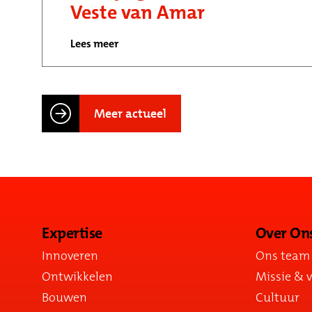
Veste van Amar
Lees meer
Meer actueel
Expertise
Over On
Innoveren
Ons team
Ontwikkelen
Missie & v
Bouwen
Cultuur