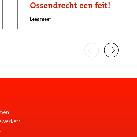
Ossendrecht een feit!
Lees meer
emen
ewerkers
s