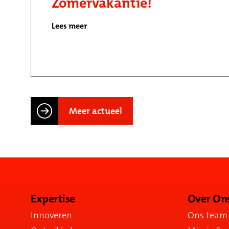
Zomervakantie!
Lees meer
Meer actueel
Expertise
Over On
Innoveren
Ons team