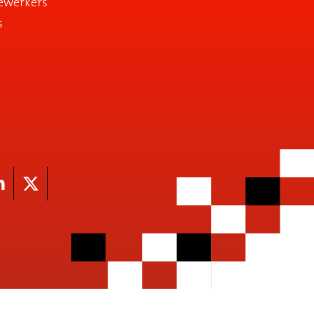
ewerkers
s