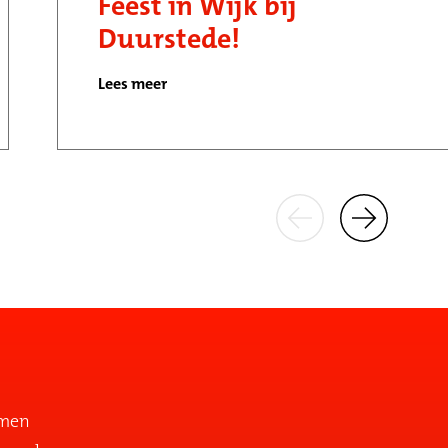
Feest in Wijk bij
Duurstede!
Lees meer
emen