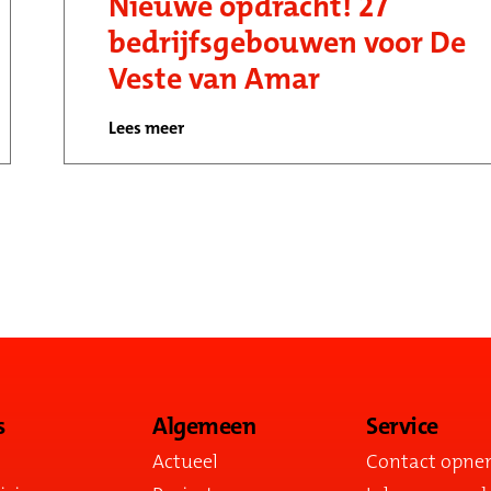
Nieuwe opdracht! 27
bedrijfsgebouwen voor De
Veste van Amar
Lees meer
s
Algemeen
Service
Actueel
Contact opn