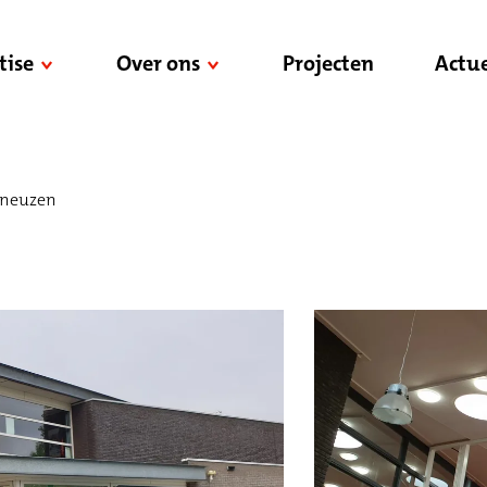
tise
Over ons
Projecten
Actue
rneuzen