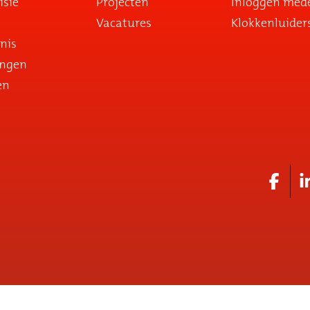
isie
Projecten
Inloggen med
Vacatures
Klokkenluider
nis
ingen
en