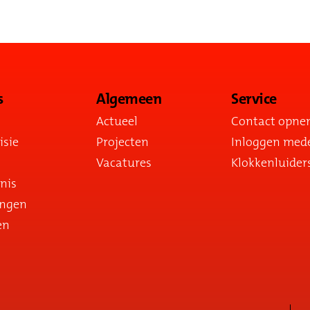
s
Algemeen
Service
Actueel
Contact opn
isie
Projecten
Inloggen med
Vacatures
Klokkenluider
nis
ingen
en