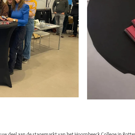
w deel aan de stagemarkt van het Hoornbeeck College in Rott