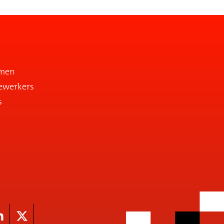
emen
ewerkers
s