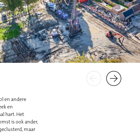
ool en andere
eek en
l hart. Het
omst is ook ander,
 geclusterd, maar