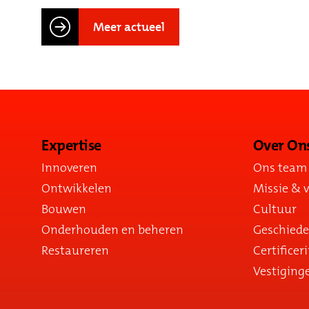
Meer actueel
Expertise
Over On
Innoveren
Ons team
Ontwikkelen
Missie & v
Bouwen
Cultuur
Onderhouden en beheren
Geschiede
Restaureren
Certificer
Vestiging