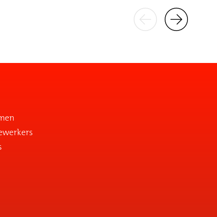
emen
ewerkers
s