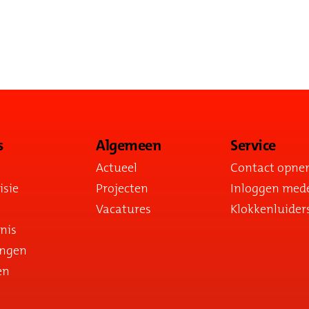
s
Algemeen
Service
Actueel
Contact opn
isie
Projecten
Inloggen med
Vacatures
Klokkenluider
nis
ingen
en