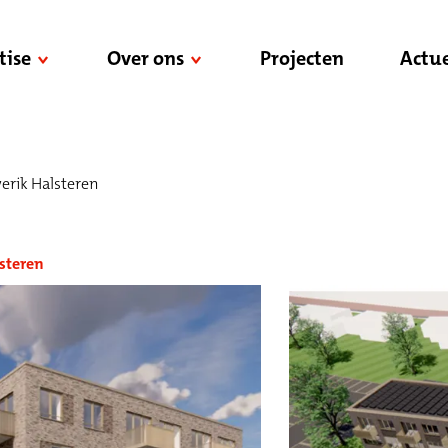
tise
Over ons
Projecten
Actue
rik Halsteren
steren