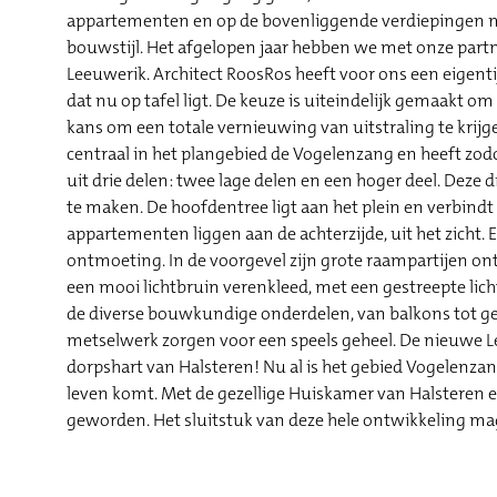
appartementen en op de bovenliggende verdiepingen ma
bouwstijl. Het afgelopen jaar hebben we met onze part
Leeuwerik. Architect RoosRos heeft voor ons een eige
dat nu op tafel ligt. De keuze is uiteindelijk gemaakt 
kans om een totale vernieuwing van uitstraling te krij
centraal in het plangebied de Vogelenzang en heeft zo
uit drie delen: twee lage delen en een hoger deel. Deze 
te maken. De hoofdentree ligt aan het plein en verbindt 
appartementen liggen aan de achterzijde, uit het zicht. 
ontmoeting. In de voorgevel zijn grote raampartijen on
een mooi lichtbruin verenkleed, met een gestreepte lich
de diverse bouwkundige onderdelen, van balkons tot g
metselwerk zorgen voor een speels geheel. De nieuwe L
dorpshart van Halsteren! Nu al is het gebied Vogelenza
leven komt. Met de gezellige Huiskamer van Halsteren en
geworden. Het sluitstuk van deze hele ontwikkeling ma