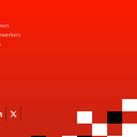
emen
ewerkers
s