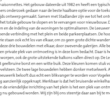
isonnettes. Het gebouw dateerde uit 1982 en heeft een typisch
ners onderzoek gedaan naar de beste haalbare optie voor de toe
ntijds ontwerp gemaakt. Samen met Stadlander zijn we tot het 
om het totale gebouw te slopen en te vervangen voor nieuwbouw. D
gen en de indeling van de woningen te optimaliseren. De Leeuweri
doende verbinding met het plein en beide parkeerplaatsen. De h
drie staan ook echt los van elkaar, om zo geen grote dichte wanden
deze drie bouwdelen met elkaar, door zwevende galerijen. Alle be
Een private plek van ontmoeting is in deze kom bedacht. Daar is 
tworpen, ook de grote uitstekende balkons vallen direct op. De L
t geelbruine borst en een witte buik. Deze kleuren komen stuk vo
evelsteen. De twee lage bouwdelen hebben donker metselwerk. A
eeuwerik belooft dus echt een blikvanger te worden voor Vogele
ng aanzienlijk opgeknapt. Merkbaar is dat het bruisende winkelha
 de vriendelijke inrichting van het plein is het een plek van on
g nu gebouwd worden. Wij zijn blij ons steentje daar aan bij t