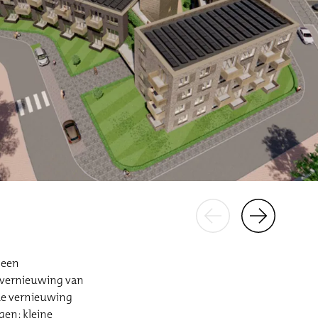
 een
e vernieuwing van
 de vernieuwing
en; kleine