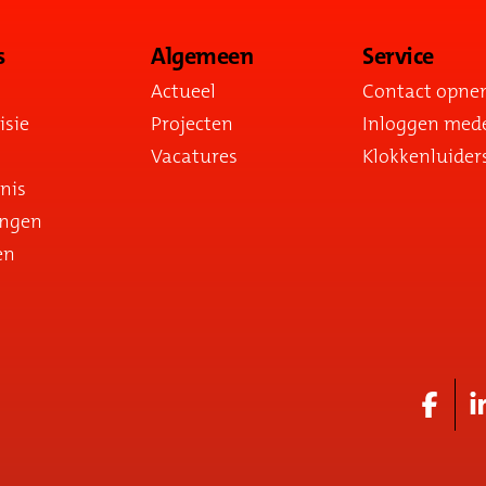
s
Algemeen
Service
Actueel
Contact opn
isie
Projecten
Inloggen med
Vacatures
Klokkenluider
nis
ingen
en