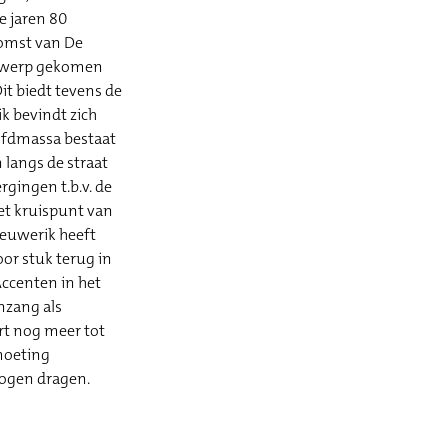
e jaren 80
komst van De
ontwerp gekomen
it biedt tevens de
k bevindt zich
oofdmassa bestaat
 langs de straat
rgingen t.b.v. de
het kruispunt van
eeuwerik heeft
or stuk terug in
ccenten in het
nzang als
rt nog meer tot
tmoeting
e mogen dragen.