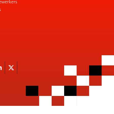
ewerkers
s