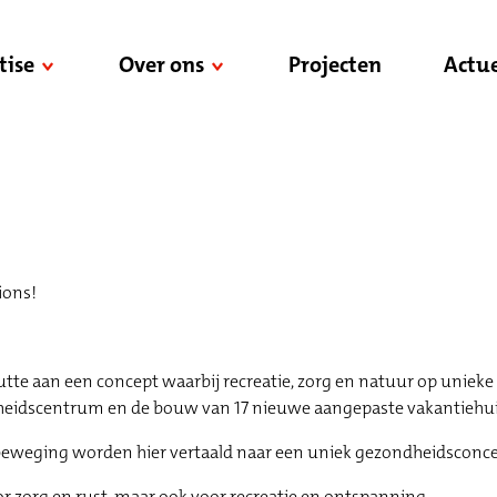
tise
Over ons
Projecten
Actue
tions!
 aan een concept waarbij recreatie, zorg en natuur op unieke 
eidscentrum en de bouw van 17 nieuwe aangepaste vakantiehui
 beweging worden hier vertaald naar een uniek gezondheidsconce
zorg en rust, maar ook voor recreatie en ontspanning.