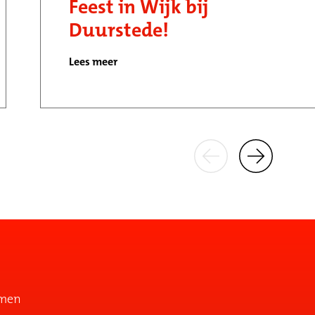
Feest in Wijk bij
Duurstede!
Lees meer
emen