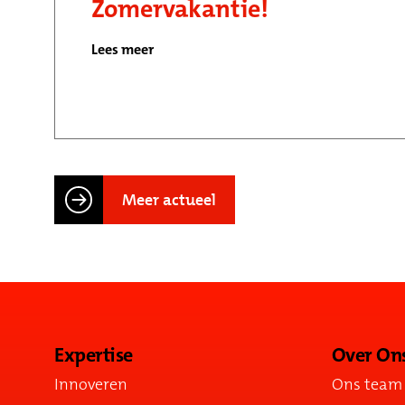
Zomervakantie!
Lees meer
Meer actueel
Expertise
Over On
Innoveren
Ons team