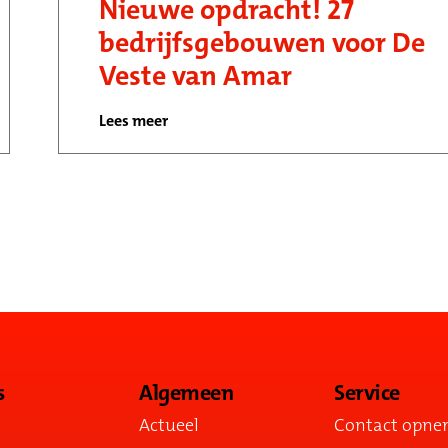
Nieuwe opdracht! 27
bedrijfsgebouwen voor De
Veste van Amar
Lees meer
s
Algemeen
Service
Actueel
Contact opn