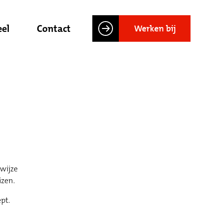
el
Contact
Werken bij
wijze
zen.
pt.