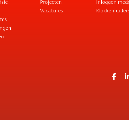
isie
Projecten
Inloggen med
Vacatures
Klokkenluider
nis
ingen
en